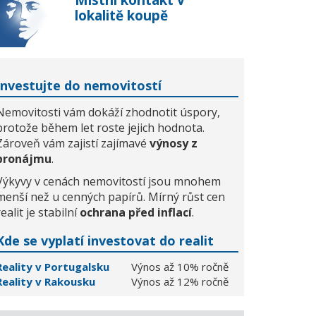
Místní kontakt v
lokalitě koupě
Investujte do nemovitostí
Nemovitosti vám dokáží zhodnotit úspory,
protože během let roste jejich hodnota.
Zároveň vám zajistí zajímavé
výnosy z
pronájmu
.
Výkyvy v cenách nemovitostí jsou mnohem
menší než u cenných papírů. Mírný růst cen
realit je stabilní
ochrana před inflací
.
Kde se vyplatí investovat do realit
Reality v Portugalsku
Výnos až 10% ročně
Reality v Rakousku
Výnos až 12% ročně