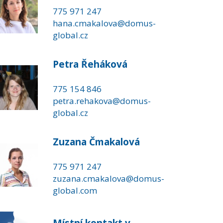
775 971 247
hana.cmakalova@domus-
global.cz
Petra Řeháková
775 154 846
petra.rehakova@domus-
global.cz
Zuzana Čmakalová
775 971 247
zuzana.cmakalova@domus-
global.com