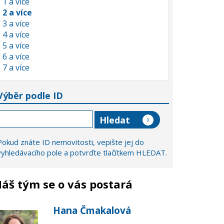
1 a více
2 a více
3 a více
4 a více
5 a více
6 a více
7 a více
Výběr podle ID
Pokud znáte ID nemovitosti, vepište jej do
vyhledávacího pole a potvrďte tlačítkem HLEDAT.
áš tým se o vás postará
Hana Čmakalová