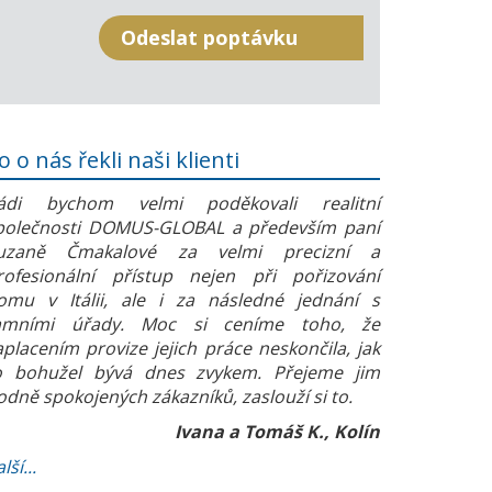
o o nás řekli naši klienti
ádi bychom velmi poděkovali realitní
polečnosti DOMUS-GLOBAL a především paní
uzaně Čmakalové za velmi precizní a
rofesionální přístup nejen při pořizování
omu v Itálii, ale i za následné jednání s
amními úřady. Moc si ceníme toho, že
aplacením provize jejich práce neskončila, jak
o bohužel bývá dnes zvykem. Přejeme jim
odně spokojených zákazníků, zaslouží si to.
Ivana a Tomáš K., Kolín
lší...