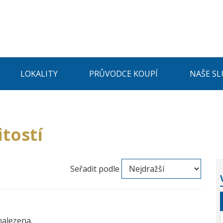
LOKALITY
PRŮVODCE KOUPÍ
NAŠE SL
tostí
Seřadit podle
nalezena.