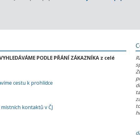
C
 VYHLEDÁVÁME PODLE PŘÁNÍ ZÁKAZNÍKA z celé
R
s
Z
p
víme cestu k prohlídce
d
t
z
t
 místních kontaktů v ČJ
h
da