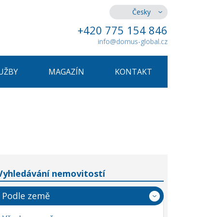
Česky
+420 775 154 846
info@domus-global.cz
UŽBY
MAGAZÍN
KONTAKT
Vyhledávání nemovitostí
Podle země