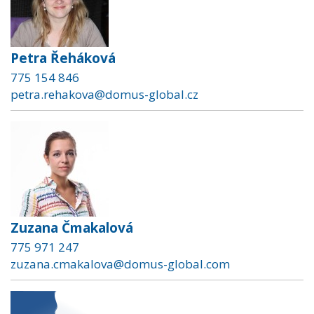
Petra Řeháková
775 154 846
petra.rehakova@domus-global.cz
Zuzana Čmakalová
775 971 247
zuzana.cmakalova@domus-global.com