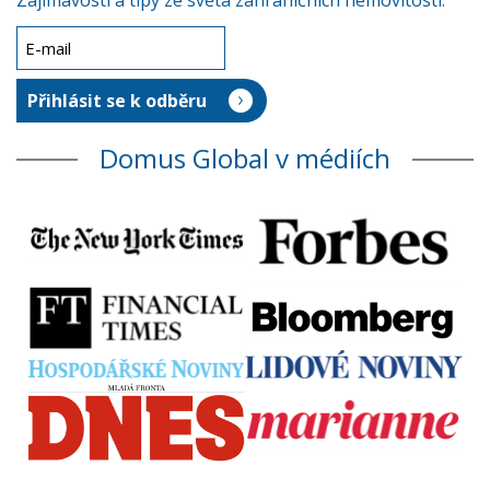
Zajímavosti a tipy ze světa zahraničních nemovitostí.
Domus Global v médiích