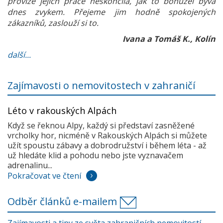
provize jejich práce neskončila, jak to bohužel bývá
dnes zvykem. Přejeme jim hodně spokojených
zákazníků, zaslouží si to.
Ivana a Tomáš K., Kolín
další...
Zajímavosti o nemovitostech v zahraničí
Léto v rakouských Alpách
Když se řeknou Alpy, každý si představí zasněžené
vrcholky hor, nicméně v Rakouských Alpách si můžete
užít spoustu zábavy a dobrodružství i během léta - až
už hledáte klid a pohodu nebo jste vyznavačem
adrenalinu...
Pokračovat ve čtení
Odběr článků e-mailem