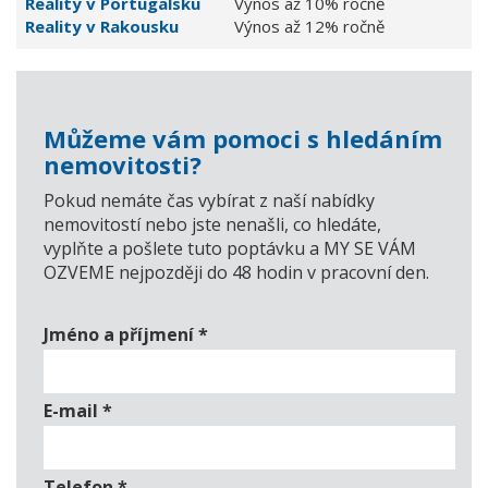
Reality v Portugalsku
Výnos až 10% ročně
Reality v Rakousku
Výnos až 12% ročně
Můžeme vám pomoci s hledáním
nemovitosti?
Pokud nemáte čas vybírat z naší nabídky
nemovitostí nebo jste nenašli, co hledáte,
vyplňte a pošlete tuto poptávku a MY SE VÁM
OZVEME nejpozději do 48 hodin v pracovní den.
Jméno a příjmení
*
E-mail
*
Telefon
*