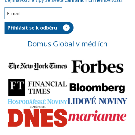
Zajímavosti a tipy ze světa zahraničních nemovitostí.
Domus Global v médiích