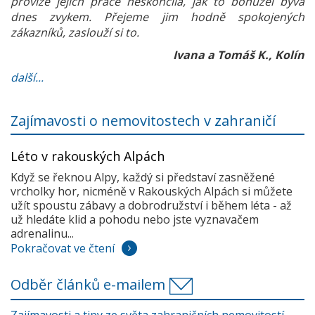
provize jejich práce neskončila, jak to bohužel bývá
dnes zvykem. Přejeme jim hodně spokojených
zákazníků, zaslouží si to.
Ivana a Tomáš K., Kolín
další...
Zajímavosti o nemovitostech v zahraničí
Léto v rakouských Alpách
Když se řeknou Alpy, každý si představí zasněžené
vrcholky hor, nicméně v Rakouských Alpách si můžete
užít spoustu zábavy a dobrodružství i během léta - až
už hledáte klid a pohodu nebo jste vyznavačem
adrenalinu...
Pokračovat ve čtení
Odběr článků e-mailem