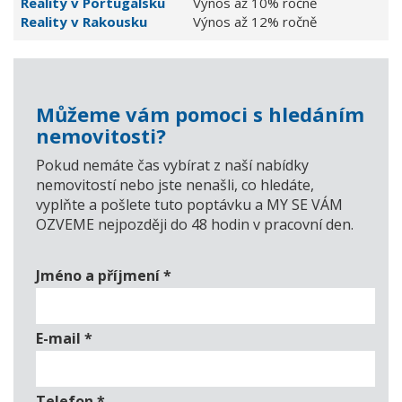
Reality v Portugalsku
Výnos až 10% ročně
Reality v Rakousku
Výnos až 12% ročně
Můžeme vám pomoci s hledáním
nemovitosti?
Pokud nemáte čas vybírat z naší nabídky
nemovitostí nebo jste nenašli, co hledáte,
vyplňte a pošlete tuto poptávku a MY SE VÁM
OZVEME nejpozději do 48 hodin v pracovní den.
Jméno a příjmení
*
E-mail
*
Telefon
*