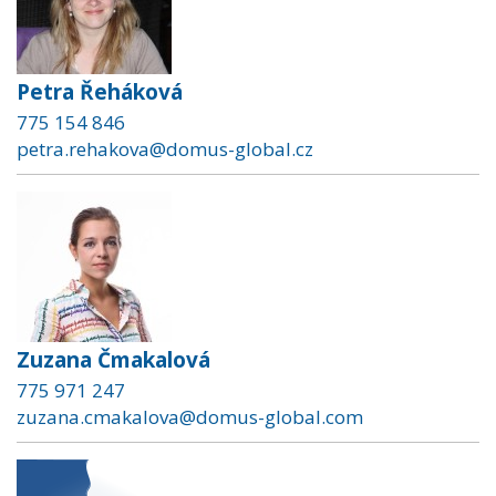
Petra Řeháková
775 154 846
petra.rehakova@domus-global.cz
Zuzana Čmakalová
775 971 247
zuzana.cmakalova@domus-global.com