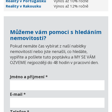
Reality v Portugalsku
Výnos až 10% ročně
Reality v Rakousku
Výnos až 12% ročně
Můžeme vám pomoci s hledáním
nemovitosti?
Pokud nemáte čas vybírat z naší nabídky
nemovitostí nebo jste nenašli, co hledáte,
vyplňte a pošlete tuto poptávku a MY SE VÁM
OZVEME nejpozději do 48 hodin v pracovní den.
Jméno a příjmení
*
E-mail
*
Telefon
*