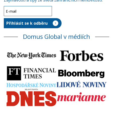
Zajímavosti a tipy ze světa zahraničních nemovitostí.
Domus Global v médiích