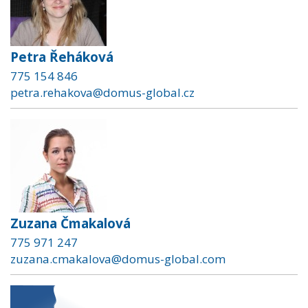
Petra Řeháková
775 154 846
petra.rehakova@domus-global.cz
Zuzana Čmakalová
775 971 247
zuzana.cmakalova@domus-global.com