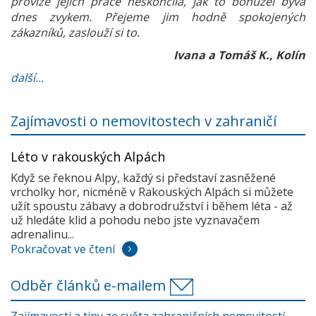
provize jejich práce neskončila, jak to bohužel bývá
dnes zvykem. Přejeme jim hodně spokojených
zákazníků, zaslouží si to.
Ivana a Tomáš K., Kolín
další...
Zajímavosti o nemovitostech v zahraničí
Léto v rakouských Alpách
Když se řeknou Alpy, každý si představí zasněžené
vrcholky hor, nicméně v Rakouských Alpách si můžete
užít spoustu zábavy a dobrodružství i během léta - až
už hledáte klid a pohodu nebo jste vyznavačem
adrenalinu...
Pokračovat ve čtení
Odběr článků e-mailem