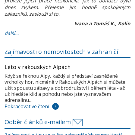
provize jejich práce neskončila, jak to bohužel bývá
dnes zvykem. Přejeme jim hodně spokojených
zákazníků, zaslouží si to.
Ivana a Tomáš K., Kolín
další...
Zajímavosti o nemovitostech v zahraničí
Léto v rakouských Alpách
Když se řeknou Alpy, každý si představí zasněžené
vrcholky hor, nicméně v Rakouských Alpách si můžete
užít spoustu zábavy a dobrodružství i během léta - až
už hledáte klid a pohodu nebo jste vyznavačem
adrenalinu...
Pokračovat ve čtení
Odběr článků e-mailem