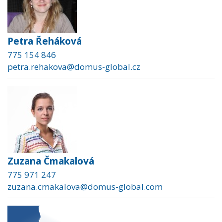
Petra Řeháková
775 154 846
petra.rehakova@domus-global.cz
Zuzana Čmakalová
775 971 247
zuzana.cmakalova@domus-global.com