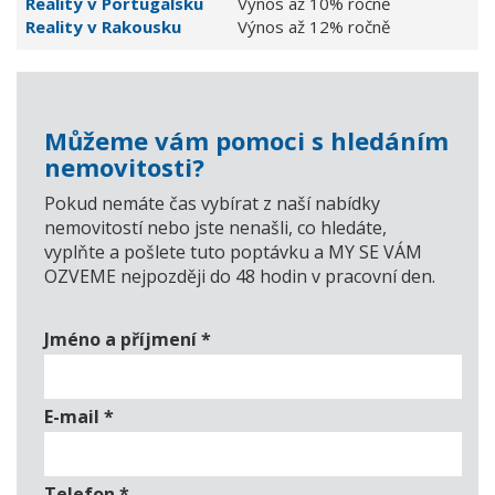
Reality v Portugalsku
Výnos až 10% ročně
Reality v Rakousku
Výnos až 12% ročně
Můžeme vám pomoci s hledáním
nemovitosti?
Pokud nemáte čas vybírat z naší nabídky
nemovitostí nebo jste nenašli, co hledáte,
vyplňte a pošlete tuto poptávku a MY SE VÁM
OZVEME nejpozději do 48 hodin v pracovní den.
Jméno a příjmení
*
E-mail
*
Telefon
*