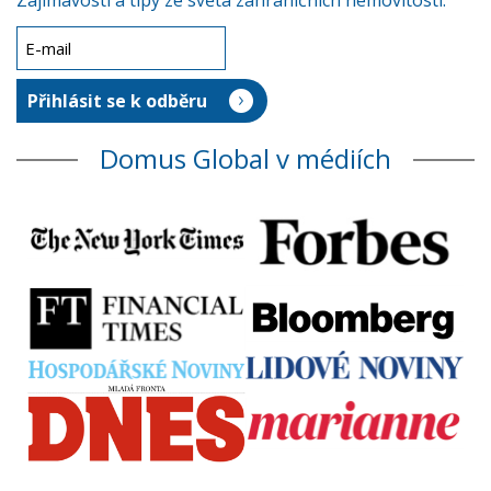
Zajímavosti a tipy ze světa zahraničních nemovitostí.
Domus Global v médiích