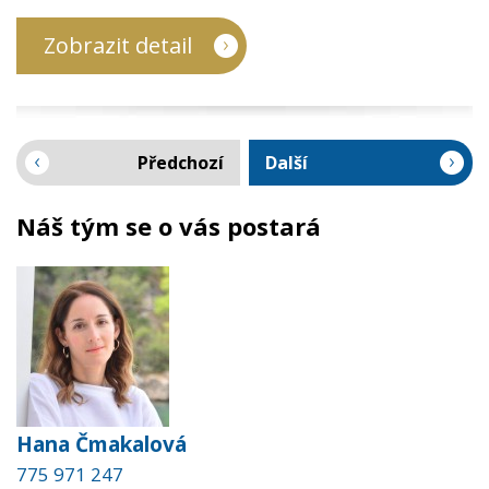
Zobrazit detail
Předchozí
Další
Náš tým se o vás postará
Hana Čmakalová
775 971 247