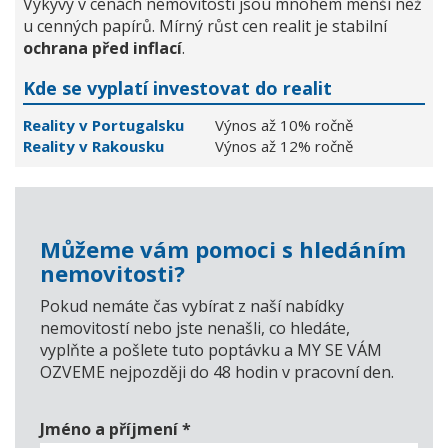
Výkyvy v cenách nemovitostí jsou mnohem menší než
u cenných papírů. Mírný růst cen realit je stabilní
ochrana před inflací
.
Kde se vyplatí investovat do realit
Reality v Portugalsku
Výnos až 10% ročně
Reality v Rakousku
Výnos až 12% ročně
Můžeme vám pomoci s hledáním
nemovitosti?
Pokud nemáte čas vybírat z naší nabídky
nemovitostí nebo jste nenašli, co hledáte,
vyplňte a pošlete tuto poptávku a MY SE VÁM
OZVEME nejpozději do 48 hodin v pracovní den.
Jméno a příjmení
*