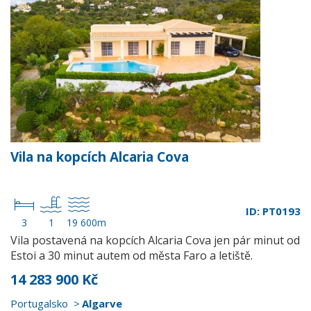
Vila na kopcích Alcaria Cova
ID: PT0193
3
1
19 600m
Vila postavená na kopcích Alcaria Cova jen pár minut od
Estoi a 30 minut autem od města Faro a letiště.
14 283 900 Kč
Portugalsko
Algarve