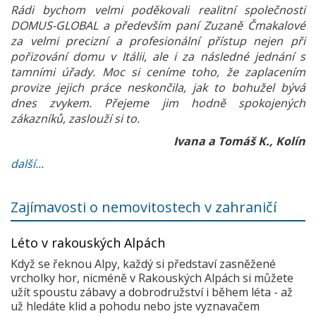
Rádi bychom velmi poděkovali realitní společnosti
DOMUS-GLOBAL a především paní Zuzaně Čmakalové
za velmi precizní a profesionální přístup nejen při
pořizování domu v Itálii, ale i za následné jednání s
tamními úřady. Moc si ceníme toho, že zaplacením
provize jejich práce neskončila, jak to bohužel bývá
dnes zvykem. Přejeme jim hodně spokojených
zákazníků, zaslouží si to.
Ivana a Tomáš K., Kolín
další...
Zajímavosti o nemovitostech v zahraničí
Léto v rakouských Alpách
Když se řeknou Alpy, každý si představí zasněžené
vrcholky hor, nicméně v Rakouských Alpách si můžete
užít spoustu zábavy a dobrodružství i během léta - až
už hledáte klid a pohodu nebo jste vyznavačem