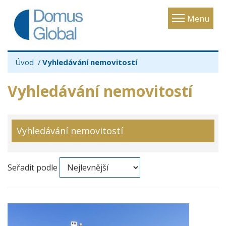
Toggle
Menu
navigatio
Úvod
Vyhledávání nemovitostí
Vyhledávání nemovitostí
Vyhledávání nemovitostí
Seřadit podle