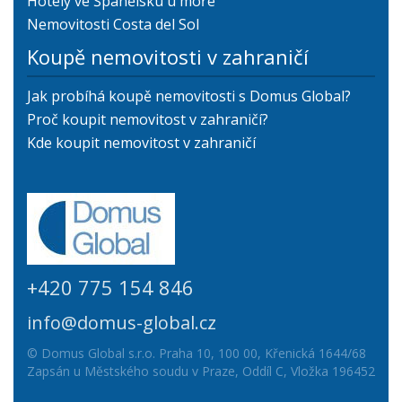
Hotely ve Španělsku u moře
Nemovitosti Costa del Sol
Koupě nemovitosti v zahraničí
Jak probíhá koupě nemovitosti s Domus Global?
Proč koupit nemovitost v zahraničí?
Kde koupit nemovitost v zahraničí
+420 775 154 846
info@domus-global.cz
© Domus Global s.r.o. Praha 10, 100 00, Křenická 1644/68
Zapsán u Městského soudu v Praze, Oddíl C, Vložka 196452