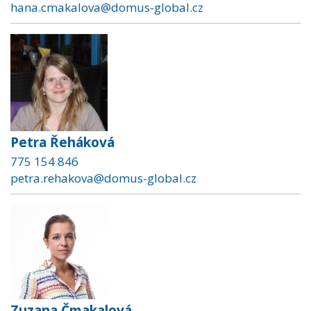
hana.cmakalova@domus-global.cz
Petra Řeháková
775 154 846
petra.rehakova@domus-global.cz
Zuzana Čmakalová