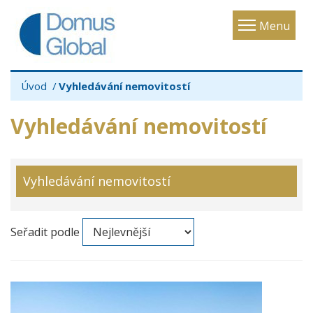
Toggle
Menu
navigatio
Úvod
Vyhledávání nemovitostí
Vyhledávání nemovitostí
Vyhledávání nemovitostí
Seřadit podle