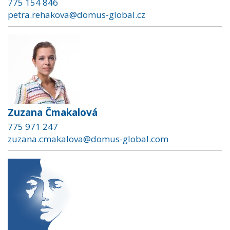
775 154 846
petra.rehakova@domus-global.cz
Zuzana Čmakalová
775 971 247
zuzana.cmakalova@domus-global.com