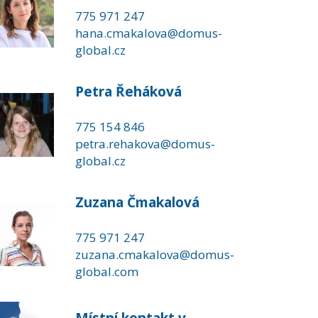
775 971 247
hana.cmakalova@domus-
global.cz
Petra Řeháková
775 154 846
petra.rehakova@domus-
global.cz
Zuzana Čmakalová
775 971 247
zuzana.cmakalova@domus-
global.com