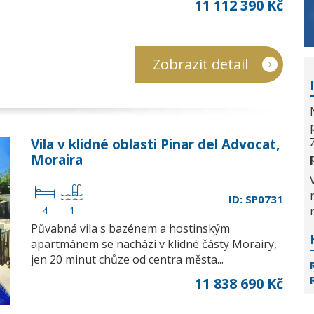
11 112 390 Kč
Zobrazit detail
Vila v klidné oblasti Pinar del Advocat,
Moraira
ID: SP0731
4
1
Půvabná vila s bazénem a hostinským
apartmánem se nachází v klidné částy Morairy,
jen 20 minut chůze od centra města...
11 838 690 Kč