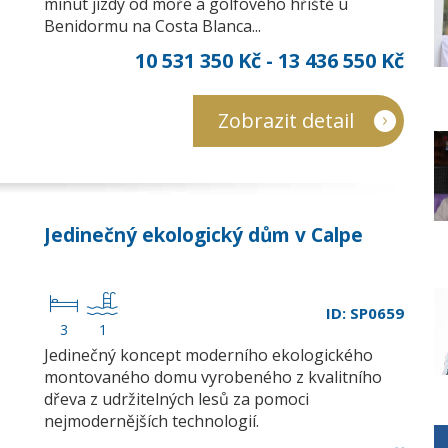
minut jízdy od moře a golfového hřiště u
Benidormu na Costa Blanca...
10 531 350 Kč - 13 436 550 Kč
Zobrazit detail
Jedinečný ekologický dům v Calpe
ID: SP0659
3
1
Jedinečný koncept moderního ekologického
montovaného domu vyrobeného z kvalitního
dřeva z udržitelných lesů za pomoci
nejmodernějších technologií.