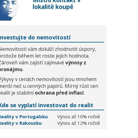
Místní kontakt v
lokalitě koupě
Investujte do nemovitostí
Nemovitosti vám dokáží zhodnotit úspory,
protože během let roste jejich hodnota.
Zároveň vám zajistí zajímavé
výnosy z
pronájmu
.
Výkyvy v cenách nemovitostí jsou mnohem
menší než u cenných papírů. Mírný růst cen
realit je stabilní
ochrana před inflací
.
Kde se vyplatí investovat do realit
Reality v Portugalsku
Výnos až 10% ročně
Reality v Rakousku
Výnos až 12% ročně