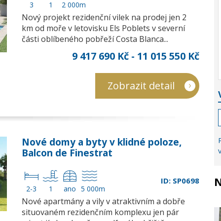
3
1
2 000m
Nový projekt rezidenční vilek na prodej jen 2
km od moře v letovisku Els Poblets v severní
části oblíbeného pobřeží Costa Blanca...
9 417 690 Kč - 11 015 550 Kč
Zobrazit detail
Nové domy a byty v klidné poloze,
Balcon de Finestrat
N
ID: SP0698
2-3
1
ano
5 000m
Nové apartmány a vily v atraktivním a dobře
situovaném rezidenčním komplexu jen pár