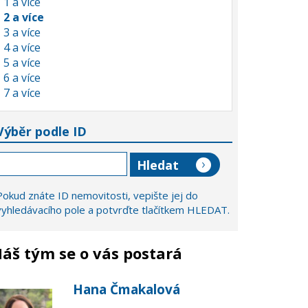
1 a více
2 a více
3 a více
4 a více
5 a více
6 a více
7 a více
Výběr podle ID
Pokud znáte ID nemovitosti, vepište jej do
vyhledávacího pole a potvrďte tlačítkem HLEDAT.
áš tým se o vás postará
Hana Čmakalová