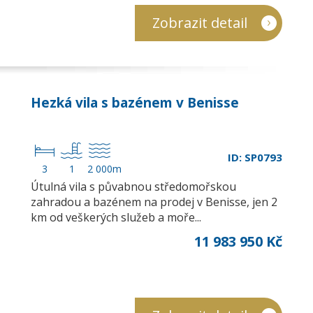
Zobrazit detail
Hezká vila s bazénem v Benisse
ID: SP0793
3
1
2 000m
Útulná vila s půvabnou středomořskou
zahradou a bazénem na prodej v Benisse, jen 2
km od veškerých služeb a moře...
11 983 950 Kč