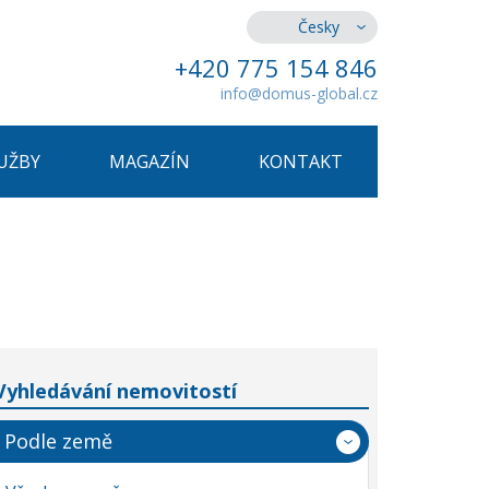
Česky
+420 775 154 846
info@domus-global.cz
UŽBY
MAGAZÍN
KONTAKT
Vyhledávání nemovitostí
Podle země