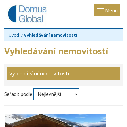
Toggle
Menu
navigatio
Úvod
Vyhledávání nemovitostí
Vyhledávání nemovitostí
Vyhledávání nemovitostí
Seřadit podle