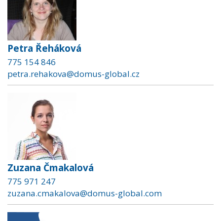
Petra Řeháková
775 154 846
petra.rehakova@domus-global.cz
Zuzana Čmakalová
775 971 247
zuzana.cmakalova@domus-global.com