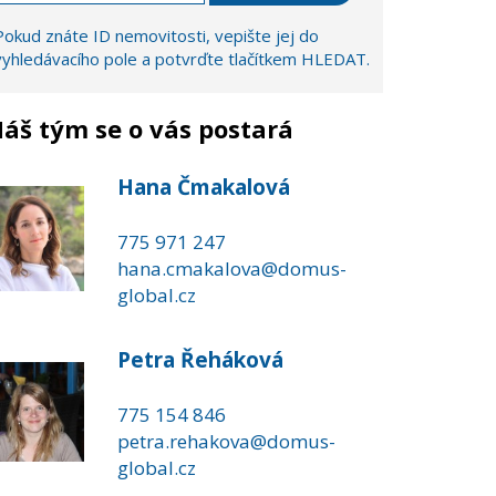
Pokud znáte ID nemovitosti, vepište jej do
vyhledávacího pole a potvrďte tlačítkem HLEDAT.
áš tým se o vás postará
Hana Čmakalová
775 971 247
hana.cmakalova@domus-
global.cz
Petra Řeháková
775 154 846
petra.rehakova@domus-
global.cz