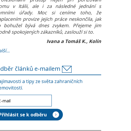
omu v Itálii, ale i za následné jednání s
amními úřady. Moc si ceníme toho, že
aplacením provize jejich práce neskončila, jak
o bohužel bývá dnes zvykem. Přejeme jim
odně spokojených zákazníků, zaslouží si to.
Ivana a Tomáš K., Kolín
lší...
dběr článků e-mailem
ajímavosti a tipy ze světa zahraničních
emovitostí.