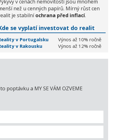
Výkyvy v cenách nemovitostí jsou mnohem
menší než u cenných papírů. Mírný růst cen
realit je stabilní
ochrana před inflací
.
Kde se vyplatí investovat do realit
Reality v Portugalsku
Výnos až 10% ročně
Reality v Rakousku
Výnos až 12% ročně
e tuto poptávku a MY SE VÁM OZVEME